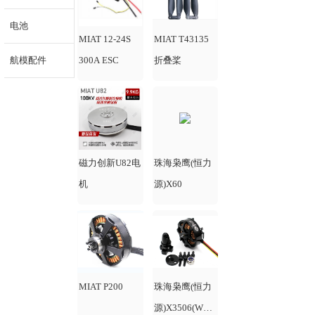
电池
MIAT 12-24S
MIAT T43135
航模配件
300A ESC
折叠桨
磁力创新U82电
珠海枭鹰(恒力
机
源)X60
MIAT P200
珠海枭鹰(恒力
源)X3506(W42