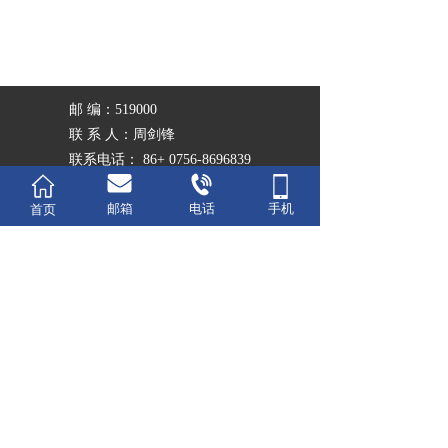
邮 编：519000
联 系 人：周剑锋
联系电话：
86+ 0756-8696839
+86 13825687658
邮箱
电话
手机
首页
skype: zjfbsj@qq.com
网 址：
http://www.zhxyrc.com/
邮 箱：
85614972@qq.com
地 址：广东省珠海市香洲区南屏
科技园屏北一路20号