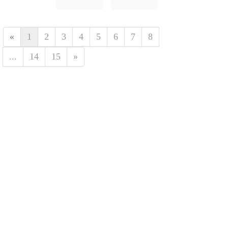
20)多轴植保航
拍电机
«
1
2
3
4
5
6
7
8
...
14
15
»