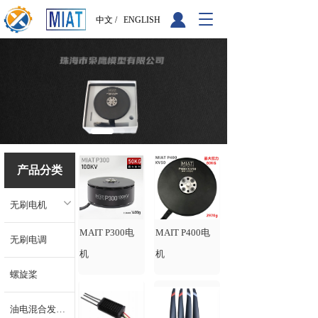
T
中文 /
ENGLISH
o
g
g
l
e
n
a
v
i
g
产品分类
a
t
i
无刷电机
o
n
MAIT P300电
MAIT P400电
无刷电调
机
机
螺旋桨
油电混合发电机