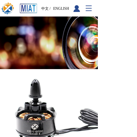
T
中文 /
ENGLISH
o
g
g
l
e
n
a
v
i
g
a
t
i
o
n