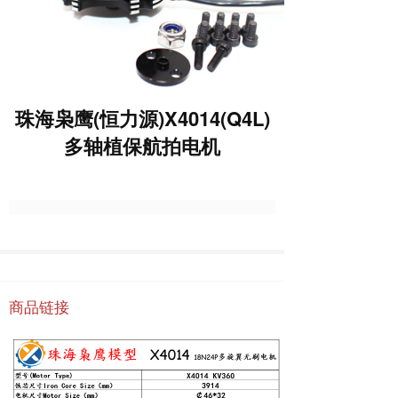
珠海枭鹰(恒力源)X4014(Q4L)
多轴植保航拍电机
商品链接