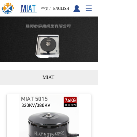
T
中文 /
ENGLISH
o
g
g
l
e
n
a
v
i
g
a
MIAT
t
i
o
n