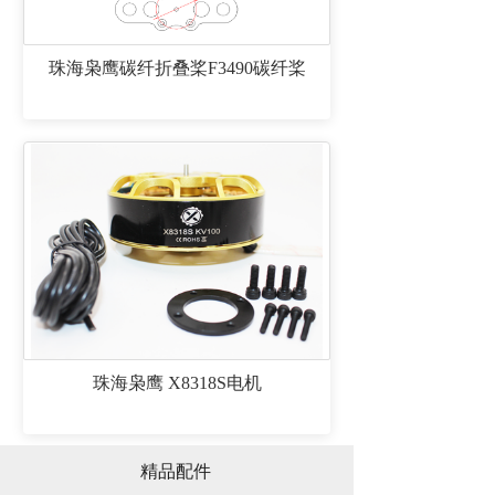
珠海枭鹰碳纤折叠桨F3490碳纤桨
珠海枭鹰 X8318S电机
精品配件