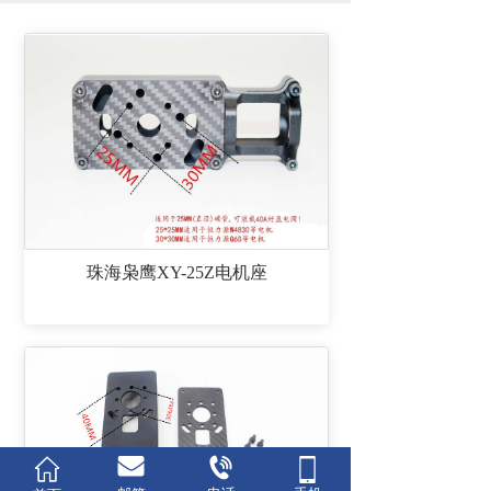
珠海枭鹰XY-25Z电机座