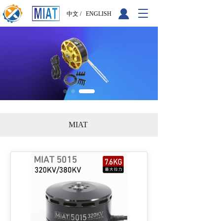
T
中文 /
ENGLISH
o
g
g
l
e
n
a
v
i
g
a
MIAT
t
i
o
n