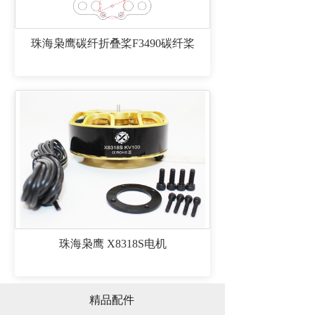
珠海枭鹰碳纤折叠桨F3490碳纤桨
珠海枭鹰 X8318S电机
精品配件