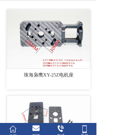
珠海枭鹰XY-25Z电机座