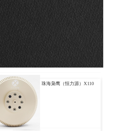
珠海枭鹰（恒力源）X110