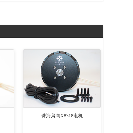
珠海枭鹰X8318电机