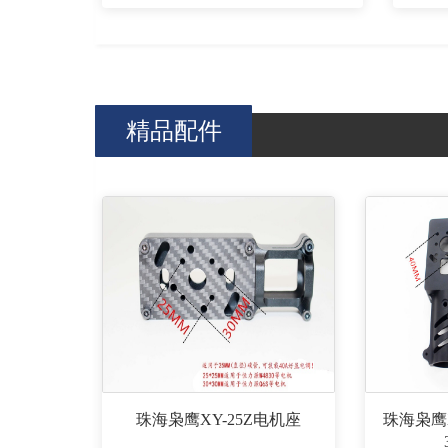
精品配件
珠海枭鹰XY-25Z电机座
珠海枭鹰