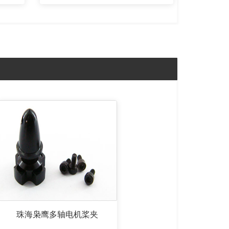
珠海枭鹰多轴电机桨夹