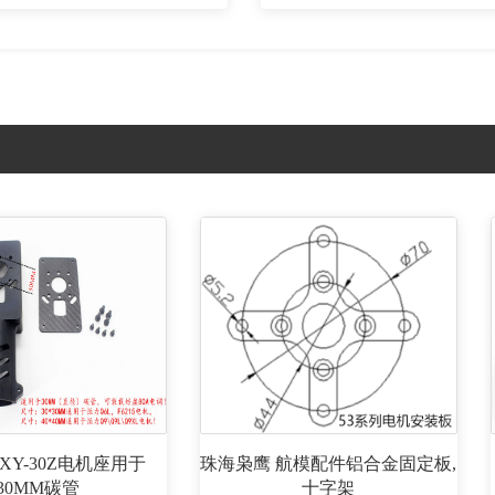
XY-30Z电机座用于
珠海枭鹰 航模配件铝合金固定板,
30MM碳管
十字架