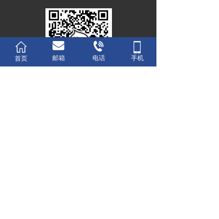
邮箱
电话
手机
首页
扫描二维码逛本店
关注微信公众号
免责声明：本站部分资讯来源于网络，如有侵权请及时
联系客服，我们将尽快处理 
Copyright©2020  
版权所有：珠海市枭鹰模型有限公司