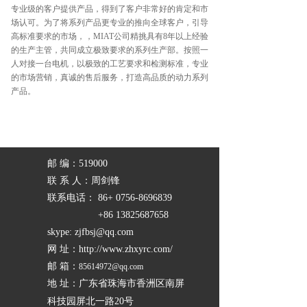
专业级的客户提供产品，得到了客户非常好的肯定和市
场认可。为了将系列产品更专业的推向全球客户，引导
高标准要求的市场，，MIAT公司精挑具有8年以上经验
的生产主管，共同成立极致要求的系列生产部。按照一
人对接一台电机，以极致的工艺要求和检测标准，专业
的市场营销，真诚的售后服务，打造高品质的动力系列
产品。
邮 编：519000
联 系 人：周剑锋
联系电话：
86+ 0756-8696839
+86 13825687658
skype: zjfbsj@qq.com
网 址：
http://www.zhxyrc.com/
邮 箱：
85614972@qq.com
地 址：广东省珠海市香洲区南屏
科技园屏北一路20号