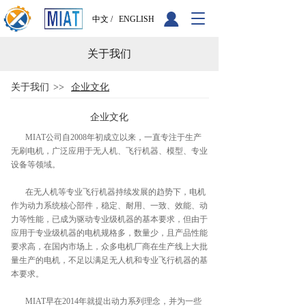
T
中文 /
ENGLISH
o
g
关于我们
g
l
e
关于我们
>>
企业文化
n
a
企业文化
v
       MIAT公司自2008年初成立以来，一直专注于生产
i
无刷电机，广泛应用于无人机、飞行机器、模型、专业
g
设备等领域。
a
t
       在无人机等专业飞行机器持续发展的趋势下，电机
i
作为动力系统核心部件，稳定、耐用、一致、效能、动
o
力等性能，已成为驱动专业级机器的基本要求，但由于
n
应用于专业级机器的电机规格多，数量少，且产品性能
要求高，在国内市场上，众多电机厂商在生产线上大批
量生产的电机，不足以满足无人机和专业飞行机器的基
本要求。
       MIAT早在2014年就提出动力系列理念，并为一些