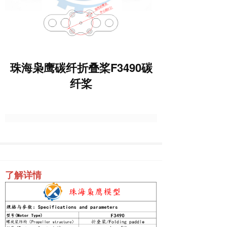
珠海枭鹰碳纤折叠桨F3490碳
纤桨
了解详情